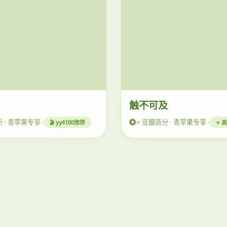
及
触不可及
新 · 青苹果专享 ·
⭐ 豆瓣高分 · 青苹果专享 ·
🎬 yy4100推荐
⭐ 