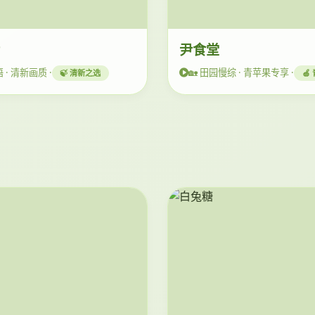
活
尹食堂
 · 清新画质 ·
🏡 田园慢综 · 青苹果专享 ·
🍃 清新之选
🍏