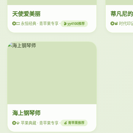
天使爱美丽
蒂凡尼
🎞️ 永恒经典 · 青苹果专享 ·
📽️ 时代印
🎬 yy4100推荐
海上钢琴师
💎 苹果典藏 · 青苹果专享 ·
🍏 青苹果推荐