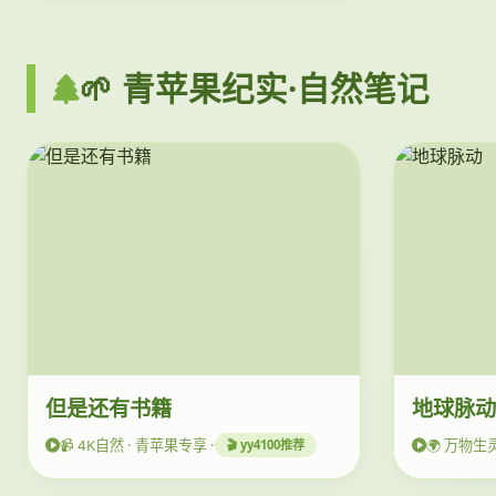
🌱 青苹果纪实·自然笔记
但是还有书籍
地球脉
📹 4K自然 · 青苹果专享 ·
🌍 万物生灵
🎬 yy4100推荐