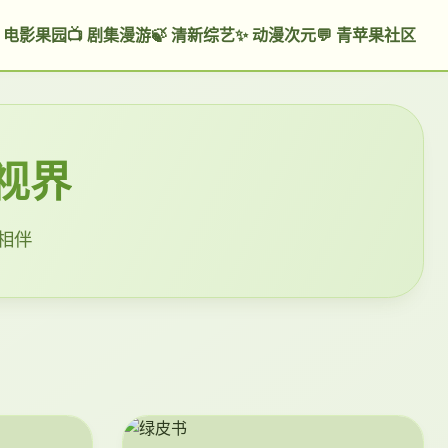
 电影果园
📺 剧集漫游
🍃 清新综艺
✨ 动漫次元
💬 青苹果社区
视界
片相伴