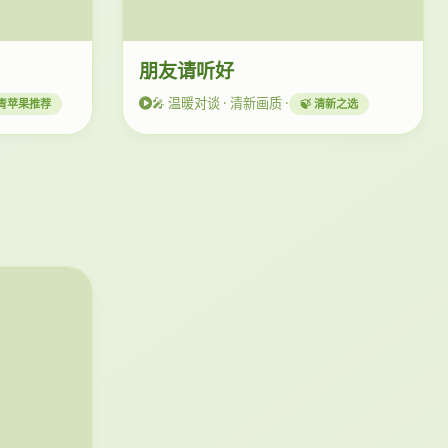
朋友请听好
🎤 温暖对谈 · 清新画质 ·
 青苹果推荐
🍃 清新之选