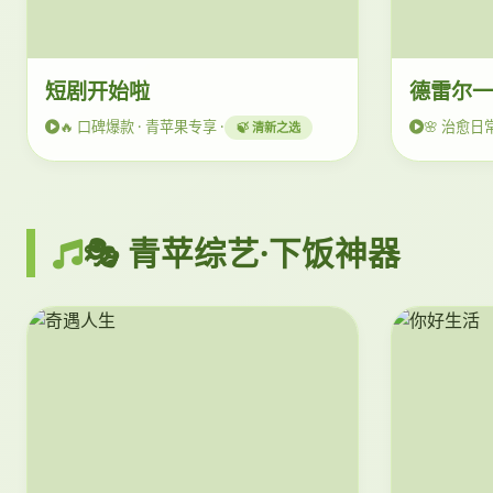
短剧开始啦
德雷尔
🔥 口碑爆款 · 青苹果专享 ·
🌸 治愈日常
🍃 清新之选
🎭 青苹综艺·下饭神器