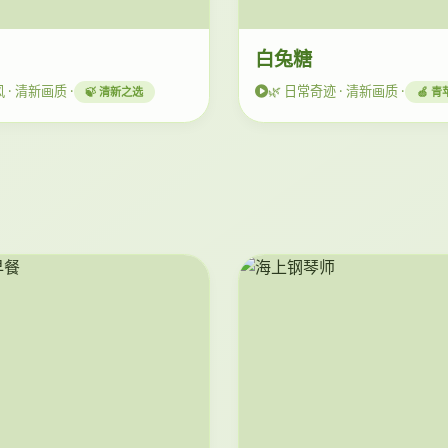
白兔糖
 · 清新画质 ·
🌿 日常奇迹 · 清新画质 ·
🍃 清新之选
🍏 