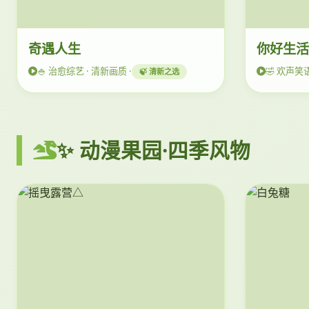
奇遇人生
你好生
🍚 治愈综艺 · 清新画质 ·
🤣 欢声笑语
🍃 清新之选
✨ 动漫果园·四季风物