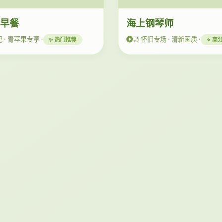
的早餐
海上钢琴师
记 · 青苹果专享 ·
🌙 怀旧专场 · 清新画质 ·
✨ 热门推荐
⭐ 高