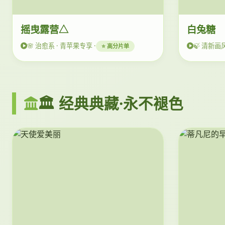
摇曳露营△
白兔糖
🌸 治愈系 · 青苹果专享 ·
🍃 清新画风
⭐ 高分片单
🏛️ 经典典藏·永不褪色