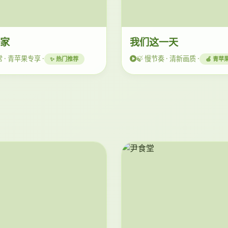
一家
我们这一天
 · 青苹果专享 ·
🍃 慢节奏 · 清新画质 ·
✨ 热门推荐
🍏 青苹