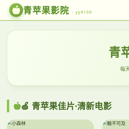
青苹果影院
· yy4100
青苹
每天
🍏 青苹果佳片·清新电影