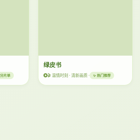
绿皮书
🎬 温情时刻 · 清新画质 ·
高分片单
✨ 热门推荐