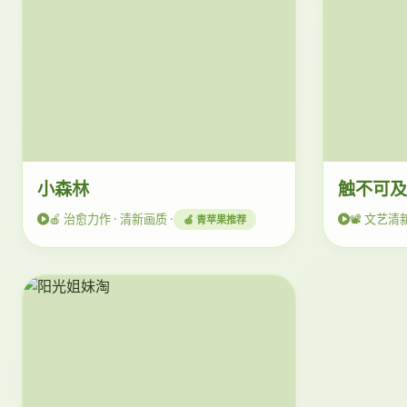
小森林
触不可
🍎 治愈力作 · 清新画质 ·
📽️ 文艺清
🍏 青苹果推荐