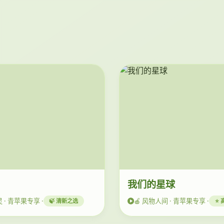
动
我们的星球
 · 青苹果专享 ·
🍎 风物人间 · 青苹果专享 ·
🍃 清新之选
⭐ 