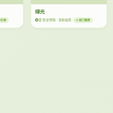
绿光
🏆 影史明珠 · 清新画质 ·
分片单
✨ 热门推荐