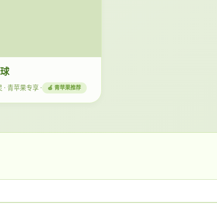
星球
 · 青苹果专享 ·
🍏 青苹果推荐