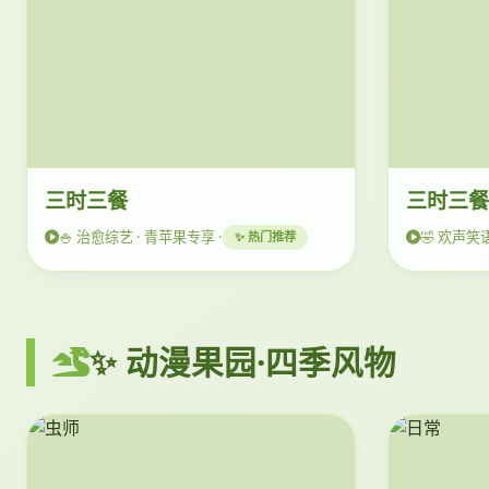
三时三餐
三时三
🍚 治愈综艺 · 青苹果专享 ·
🤣 欢声笑语
✨ 热门推荐
✨ 动漫果园·四季风物