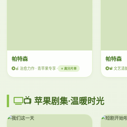
帕特森
帕特森
🍎 治愈力作 · 青苹果专享 ·
📽️ 文艺清
⭐ 高分片单
📺 苹果剧集·温暖时光