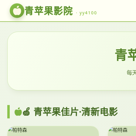
青苹果影院
· yy4100
青苹
每天
🍏 青苹果佳片·清新电影