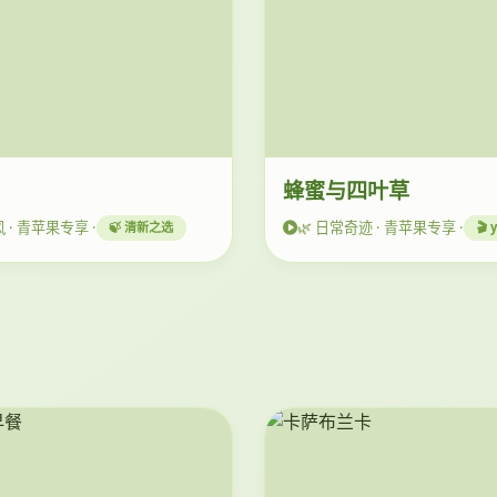
蜂蜜与四叶草
 · 青苹果专享 ·
🌿 日常奇迹 · 青苹果专享 ·
🍃 清新之选
🎬