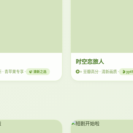
时空恋旅人
新 · 青苹果专享 ·
⭐ 豆瓣高分 · 清新画质 ·
🍃 清新之选
🎬 yy