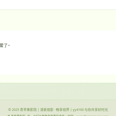
爱了~
© 2025 青苹果影院 | 清新观影 · 畅享视界 | yy4100 与你共享好时光