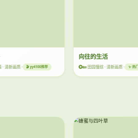
餐
向往的生活
 · 清新画质 ·
🏡 田园慢综 · 清新画质 ·
🎬 yy4100推荐
✨ 热