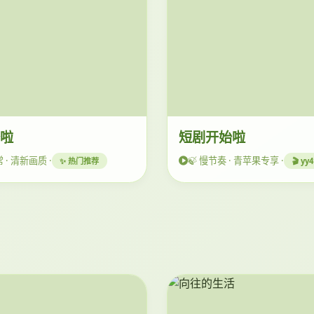
始啦
短剧开始啦
 · 清新画质 ·
🍃 慢节奏 · 青苹果专享 ·
✨ 热门推荐
🎬 y