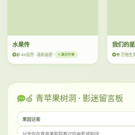
水果传
我们的
📹 4K自然 · 清新画质 ·
🌍 万物生灵
⭐ 高分片单
🍏 青苹果树洞 · 影迷留言板