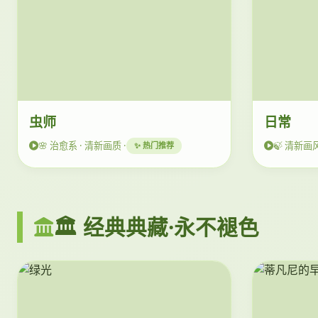
虫师
日常
🌸 治愈系 · 清新画质 ·
🍃 清新画风
✨ 热门推荐
🏛️ 经典典藏·永不褪色