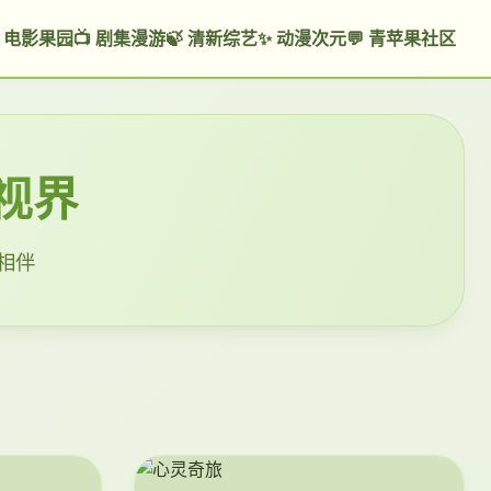
 电影果园
📺 剧集漫游
🍃 清新综艺
✨ 动漫次元
💬 青苹果社区
视界
片相伴