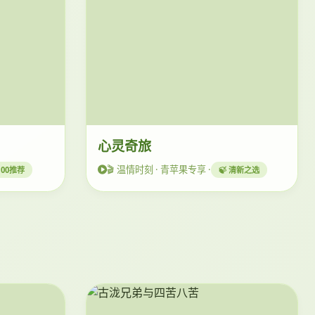
心灵奇旅
🎬 温情时刻 · 青苹果专享 ·
4100推荐
🍃 清新之选