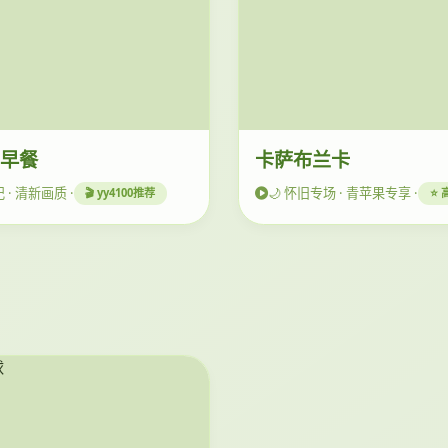
的早餐
卡萨布兰卡
记 · 清新画质 ·
🌙 怀旧专场 · 青苹果专享 ·
🎬 yy4100推荐
⭐ 