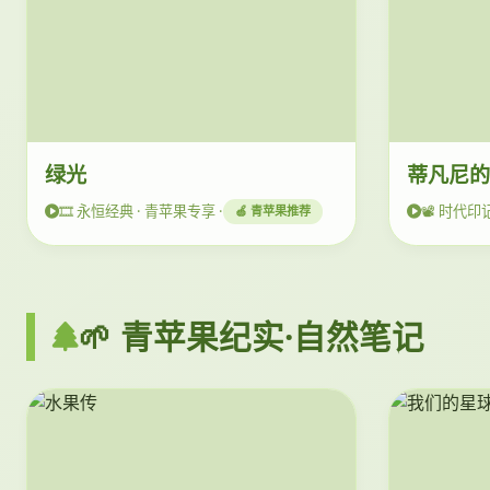
绿光
蒂凡尼
🎞️ 永恒经典 · 青苹果专享 ·
📽️ 时代印
🍏 青苹果推荐
🌱 青苹果纪实·自然笔记